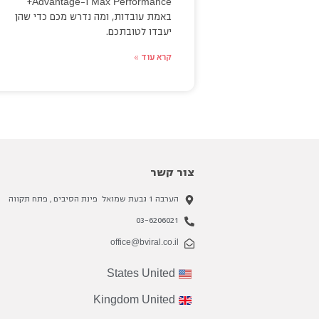
Advantage
Max
Performance
ו-
+
באמת עובדות, ומה נדרש מכם כדי שהן
יעבדו לטובתכם.
קרא עוד »
צור קשר
הערבה 1 גבעת שמואל פינת הסיבים , פתח תקווה
03-6206021
office@bviral.co.il
States
United
Kingdom
United