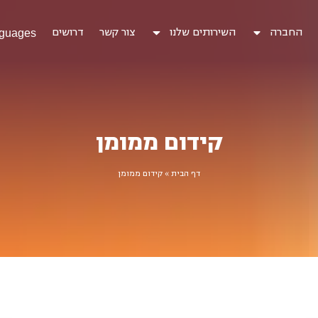
החברה
השירותים שלנו
צור קשר
דרושים
guages
קידום ממומן
דף הבית
»
קידום ממומן