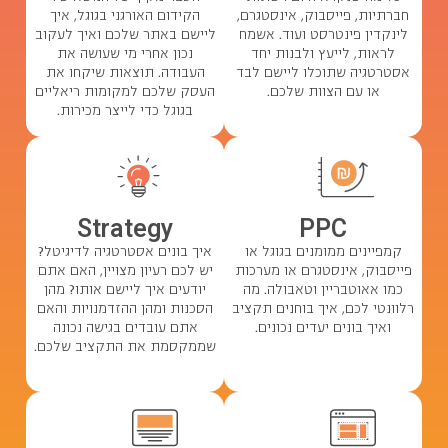
חברתיות, פייסבוק, אינסטגרם,
הקידום האורגני בגוגל, איך
לינקדין פינטרסט ועוד. אשמח
ליישם באתר שלכם ואיך לעקוב
לראות, לייעץ ולבנות יחד
נכון אחרי מי שעושה את
אסטרטגיה שתוכלו ליישם לבד
העבודה. תוצאות שיקחו את
או עם הצוות שלכם.
העסק שלכם למקומות ריאליים
בגוגל כדי לייצר מכירות.
Strategy
PPC
איך בונים אסטרטגיה לדיגיטל?
קמפיינים ממומנים בגוגל או
יש לכם רעיון מצויין, האם אתם
פייסבוק, אינסטגרם או מערכות
יודעים איך ליישם אותו? מהן
כמו אאוטבריין וטאבולה. מה
הסכנות ומהן ההזדמנויות והאם
רלוונטי לכם, איך בוחנים תקציב
אתם עובדים בגישה נכונה
ואיך בונים יעדים נכונים.
שממקסמת את התקציב שלכם.