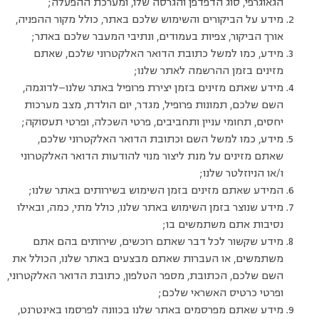
הגאוגרפי, סוג הדפדפן והגרסה שלו, ומערכת ההפעלה;
מידע על הביקורים והשימוש שלכם באתר, כולל מקור ההפניה,
אורך הביקור, צפיות בעמודים, ונתיבי המעבר שלכם באתר;
מידע, כמו למשל כתובת הדואר האלקטרוני שלכם, שאתם
מזינים בזמן ההרשמה לאתר שלנו;
מידע שאתם מזינים בזמן יצירת פרופיל באתר שלנו—לדוגמה,
השם שלכם, תמונות פרופיל, מגדר, יום הולדת, מצב מערכות
יחסים, תחומי עניין ותחביבים, פרטי השכלה, ופרטי תעסוקה;
מידע, כמו למשל השם וכתובת הדואר האלקטרוני שלכם,
שאתם מזינים על מנת ליצור מנוי להודעות הדואר האלקטרוני
ו/או הניוזלטר שלנו;
המידע שאתם מזינים בזמן השימוש בשירותים באתר שלנו;
מידע שנוצר בזמן השימוש באתר שלנו, כולל מתי, כמה, ובאילו
נסיבות אתם משתמשים בו;
מידע שקשור לכל דבר שאתם רוכשים, שירותים בהם אתם
משתמשים, או העברות שאתם מבצעים באתר שלנו, הכולל את
השם שלכם, הכתובת, מספר הטלפון, כתובת הדואר האלקטרוני,
ופרטי כרטיס האשראי שלכם;
מידע שאתם מפרסמים באתר שלנו בכוונה לפרסמו באינטרנט,