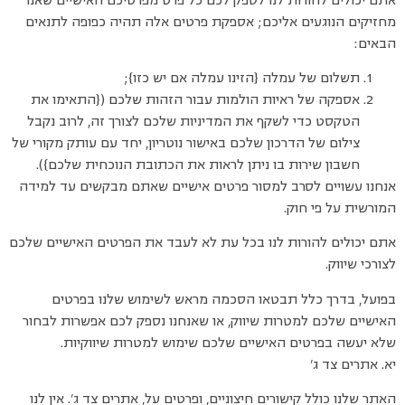
אתם יכולים להורות לנו לספק לכם כל פרט מפרטיכם האישיים שאנו
מחזיקים הנוגעים אליכם; אספקת פרטים אלה תהיה כפופה לתנאים
הבאים:
תשלום של עמלה {הזינו עמלה אם יש כזו};
אספקה של ראיות הולמות עבור הזהות שלכם ({התאימו את
הטקסט כדי לשקף את המדיניות שלכם לצורך זה, לרוב נקבל
צילום של הדרכון שלכם באישור נוטריון, יחד עם עותק מקורי של
חשבון שירות בו ניתן לראות את הכתובת הנוכחית שלכם}).
אנחנו עשויים לסרב למסור פרטים אישיים שאתם מבקשים עד למידה
המורשית על פי חוק.
אתם יכולים להורות לנו בכל עת לא לעבד את הפרטים האישיים שלכם
לצורכי שיווק.
בפועל, בדרך כלל תבטאו הסכמה מראש לשימוש שלנו בפרטים
האישיים שלכם למטרות שיווק, או שאנחנו נספק לכם אפשרות לבחור
שלא יעשה בפרטים האישיים שלכם שימוש למטרות שיווקיות.
יא. אתרים צד ג’
האתר שלנו כולל קישורים חיצוניים, ופרטים על, אתרים צד ג’. אין לנו