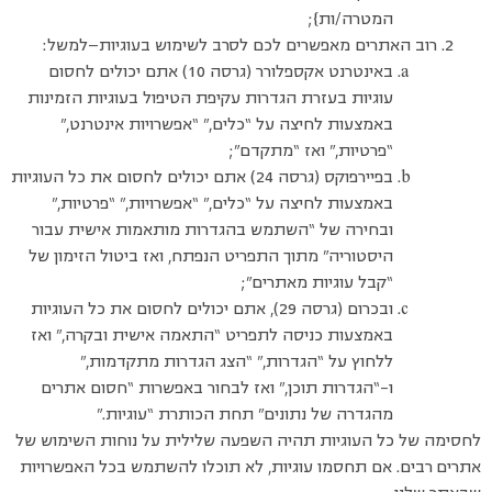
המטרה/ות};
רוב האתרים מאפשרים לכם לסרב לשימוש בעוגיות—למשל:
באינטרנט אקספלורר (גרסה 10) אתם יכולים לחסום
עוגיות בעזרת הגדרות עקיפת הטיפול בעוגיות הזמינות
באמצעות לחיצה על “כלים,” “אפשרויות אינטרנט,”
“פרטיות,” ואז “מתקדם”;
בפיירפוקס (גרסה 24) אתם יכולים לחסום את כל העוגיות
באמצעות לחיצה על “כלים,” “אפשרויות,” “פרטיות,”
ובחירה של “השתמש בהגדרות מותאמות אישית עבור
היסטוריה” מתוך התפריט הנפתח, ואז ביטול הזימון של
“קבל עוגיות מאתרים”;
ובכרום (גרסה 29), אתם יכולים לחסום את כל העוגיות
באמצעות כניסה לתפריט “התאמה אישית ובקרה,” ואז
ללחוץ על “הגדרות,” “הצג הגדרות מתקדמות,”
ו-“הגדרות תוכן,” ואז לבחור באפשרות “חסום אתרים
מהגדרה של נתונים” תחת הכותרת “עוגיות.”
לחסימה של כל העוגיות תהיה השפעה שלילית על נוחות השימוש של
אתרים רבים. אם תחסמו עוגיות, לא תוכלו להשתמש בכל האפשרויות