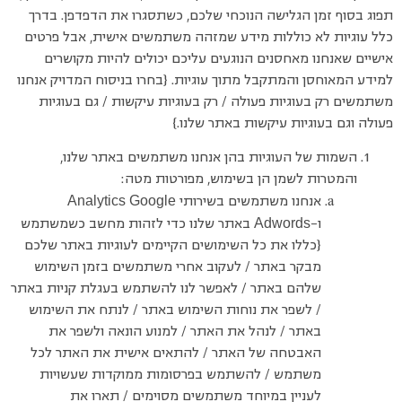
תפוג בסוף זמן הגלישה הנוכחי שלכם, כשתסגרו את הדפדפן. בדרך
כלל עוגיות לא כוללות מידע שמזהה משתמשים אישית, אבל פרטים
אישיים שאנחנו מאחסנים הנוגעים עליכם יכולים להיות מקושרים
למידע המאוחסן והמתקבל מתוך עוגיות. {בחרו בניסוח המדויק אנחנו
משתמשים רק בעוגיות פעולה / רק בעוגיות עיקשות / גם בעוגיות
פעולה וגם בעוגיות עיקשות באתר שלנו.}
השמות של העוגיות בהן אנחנו משתמשים באתר שלנו,
והמטרות לשמן הן בשימוש, מפורטות מטה:
Analytics
Google
אנחנו משתמשים בשירותי
Adwords
ו-
באתר שלנו כדי לזהות מחשב כשמשתמש
{כללו את כל השימושים הקיימים לעוגיות באתר שלכם
מבקר באתר / לעקוב אחרי משתמשים בזמן השימוש
שלהם באתר / לאפשר לנו להשתמש בעגלת קניות באתר
/ לשפר את נוחות השימוש באתר / לנתח את השימוש
באתר / לנהל את האתר / למנוע הונאה ולשפר את
האבטחה של האתר / להתאים אישית את האתר לכל
משתמש / להשתמש בפרסומות ממוקדות שעשויות
לעניין במיוחד משתמשים מסוימים / תארו את