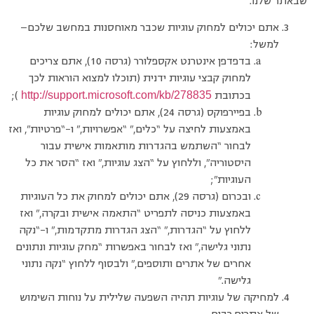
שבאתר שלנו.
אתם יכולים למחוק עוגיות שכבר מאוחסנות במחשב שלכם—
למשל:
בדפדפן אינטרנט אקספלורר (גרסה 10), אתם צריכים
למחוק קבצי עוגיות ידנית (תוכלו למצוא הוראות לכך
http://support.microsoft.com/kb/278835
בכתובת
);
בפיירפוקס (גרסה 24), אתם יכולים למחוק עוגיות
באמצעות לחיצה על “כלים,” “אפשרויות,” ו-“פרטיות”, ואז
לבחור “השתמש בהגדרות מותאמות אישית עבור
היסטוריה”, וללחוץ על “הצג עוגיות,” ואז “הסר את כל
העוגיות”;
ובכרום (גרסה 29), אתם יכולים למחוק את כל העוגיות
באמצעות כניסה לתפריט “התאמה אישית ובקרה,” ואז
ללחוץ על “הגדרות,” “הצג הגדרות מתקדמות,” ו-“נקה
נתוני גלישה,” ואז לבחור באפשרות “מחק עוגיות ונתונים
אחרים של אתרים ותוספים,” ולבסוף ללחוץ “נקה נתוני
גלישה.”
למחיקה של עוגיות תהיה השפעה שלילית על נוחות השימוש