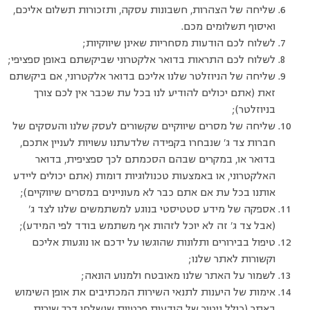
שליחה של הצהרות, חשבונות עסקה, ותזכורות תשלום אליכם,
ואיסוף תשלומים מכם.
לשלוח לכם הודעות מסחריות שאינן שיווקיות;
לשלוח לכם התראות בדואר אלקטרוני שביקשתם באופן ספציפי;
שליחה של הניוזלטר שלנו אליכם בדואר אלקטרוני, אם ביקשתם
זאת (אתם יכולים להודיע לנו בכל עת שכבר אין לכם צורך
בניוזלטר);
שליחה של מסרים שיווקיים שקשורים לעסק שלנו והעסקים של
חברות צד ג’ שנבחרו בקפידה שלדעתנו עשויות לעניין אתכם,
בדואר או, במקרים שבהם הסכמתם לכך ספציפית, בדואר
האלקטרוני, או באמצעות טכנולוגיות דומות (אתם יכולים ליידע
אותנו בכל עת אם אתם כבר לא מעוניינים במסרים שיווקיים);
אספקה של מידע סטטיסטי בנוגע למשתמשים שלנו לצד ג’
(אבל צד ג’ זה לא יוכל לזהות אף משתמש בודד לפי המידע);
טיפול בבירורים ותלונות שהוגשו על ידכם או נוגעות אליכם
וקשורות לאתר שלנו;
לשמור על האתר שלנו מאובטח ולמנוע הונאה;
אימות של היענות לתנאי השירות המכתיבים את אופן השימוש
באתר (כולל ניטור של הודעות פרטיות שנשלחו דרך שירות