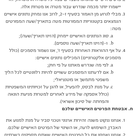
יישמרו יותר מכמה שנדרש עבור מטרה או מטרות אלה.
מבלי לגרוע מן האמור בסעיף ז-2, לרוב אנו נמחק נתונים אישיים
הנמצאים בקטגוריות המפורטות מטה בתאריך/שעה המפורטים
מטה:
סוג הנתונים האישיים יימחק {הזינו תאריך/שעה};
ו-{הזינו תאריך/שעה נוספים}.
על אף ההוראות האחרות בסעיף ז’, אנו נשמור מסמכים (כולל
מסמכים אלקטרוניים) המכילים נתונים אישיים:
לפי מה שנדרש מאתנו על פי חוק;
אם לדעתנו המסמכים עשויים להיות רלוונטיים לכל הליך
משפטי מתמשך או פוטנציאלי;
על מנת לבסס, להפעיל, או להגן על זכויותינו המשפטיות
(כולל אספקה של מידע לאחרים למטרות מניעת הונאה
והפחתה של סיכון אשראי).
ח. אבטחת הפרטים האישיים שלכם
אנחנו ננקוט משנה זהירות ארגוני וטכני סביר על מנת למנוע את
האבדן, השימוש לרעה, או השינוי של הפרטים האישיים שלכם.
אנחנו נאחסן את כל הפרטים האישיים שאתם מספקים בשרתים