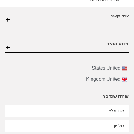
של אתרים רבים.
צור קשר
הערבה 1 גבעת שמואל פינת הסיבים , פתח תקווה
ניווט מהיר
03-6206021
office@bviral.co.il
דף הבית
States
United
אודות ויראלי
Kingdom
United
הצוות שלנו
על התהליך
שווה שנדבר
B2B
שיווק
בינלאומי
בואו נדבר מספרים
הבלוג שלנו
סיפורי הצלחה