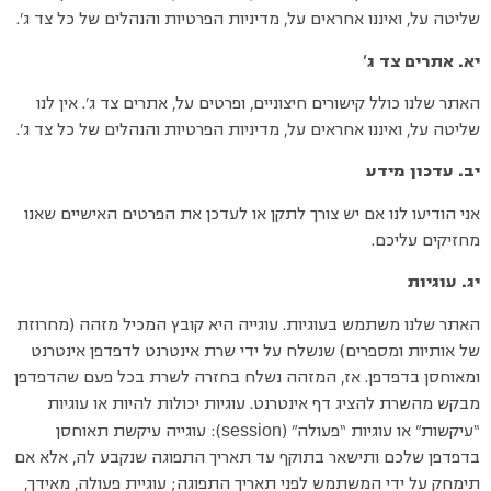
שליטה על, ואיננו אחראים על, מדיניות הפרטיות והנהלים של כל צד ג’.
יא. אתרים צד ג’
האתר שלנו כולל קישורים חיצוניים, ופרטים על, אתרים צד ג’. אין לנו
שליטה על, ואיננו אחראים על, מדיניות הפרטיות והנהלים של כל צד ג’.
יב. עדכון מידע
אני הודיעו לנו אם יש צורך לתקן או לעדכן את הפרטים האישיים שאנו
מחזיקים עליכם.
יג. עוגיות
האתר שלנו משתמש בעוגיות. עוגייה היא קובץ המכיל מזהה (מחרוזת
של אותיות ומספרים) שנשלח על ידי שרת אינטרנט לדפדפן אינטרנט
ומאוחסן בדפדפן. אז, המזהה נשלח בחזרה לשרת בכל פעם שהדפדפן
מבקש מהשרת להציג דף אינטרנט. עוגיות יכולות להיות או עוגיות
session
“עיקשות” או עוגיות “פעולה” (
): עוגייה עיקשת תאוחסן
בדפדפן שלכם ותישאר בתוקף עד תאריך התפוגה שנקבע לה, אלא אם
תימחק על ידי המשתמש לפני תאריך התפוגה; עוגיית פעולה, מאידך,