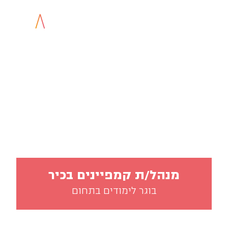
משרות בויראלי
חולמים לעבוד בעולם הדיגיטל?
זה כאן במרחק נגיעה!
JOBS
דף הבית
»
מנהל/ת קמפיינים בכיר
בוגר לימודים בתחום