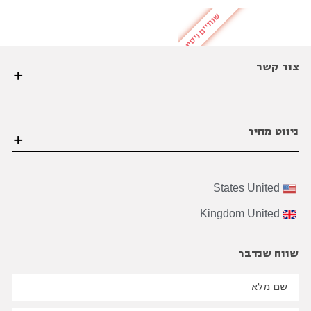
שנתיים ניסיון
צור קשר
הערבה 1 גבעת שמואל פינת הסיבים , פתח תקווה
ניווט מהיר
03-6206021
office@bviral.co.il
דף הבית
States
United
אודות ויראלי
Kingdom
United
הצוות שלנו
על התהליך
שווה שנדבר
B2B
שיווק
בינלאומי
בואו נדבר מספרים