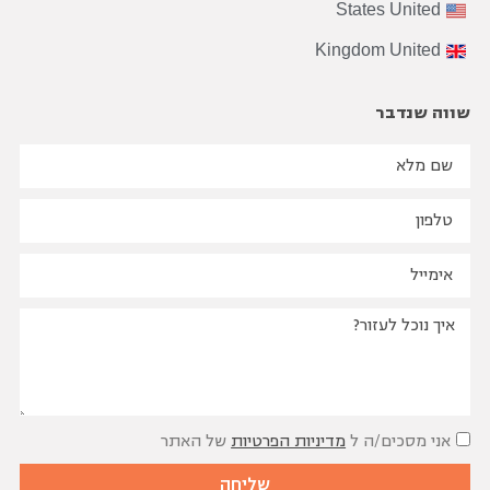
States
United
אודות ויראלי
Kingdom
United
הצוות שלנו
על התהליך
שווה שנדבר
B2B
שיווק
בינלאומי
בואו נדבר מספרים
הבלוג שלנו
סיפורי הצלחה
שאלות נפוצות
אני מסכים/ה ל
מדיניות הפרטיות
של האתר
שליחה