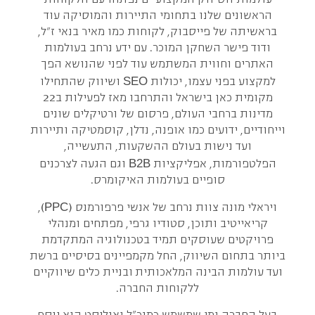
הראשונים שלנו בתחומי התיירות והמוסיקה עוד
בראשיתה של פייסבוק, לקוחות כמו מאיר בנאי ז"ל,
ודוד פישר השחקן המוכר. עם ידע נרחב בעולמות
האתרים וחווית המשתמש עוד לפני שהנושא הפך
SEO
למקצוע בפני עצמו, יכולות
ושיווק שהתחילו
מקומית כאן בישראל והתרחבו מאז לפעילות ב22
מדינות ברחבי העולם, פרסום של ורטיקלים שונים
וייחודיים, ידועים כמו אופנה, נדלן, קוסמטיקה ותיירות
ועד נישות בעולם ההשקעות, התעשייה,
B2B
הפלטפורמות, אפליקציות
וגם הגעה לצרכנים
סופיים בעולמות האיקומרס.
PPC
ויראלי מונה צוות נרחב של אנשי פרפורמנס (
),
קריאייטיב ותוכן, סטודיו גרפי, מפתחים ומנהלי
פרויקטים שעוסקים תמיד בטכנולוגיה המתקדמת
ביותר בתחום השיווק, החל מקמפיינים בסיסיים ברשת
ועד עולמות הבינה המלאכותית ובניית כלים שיווקיים
ללקוחות החברה.