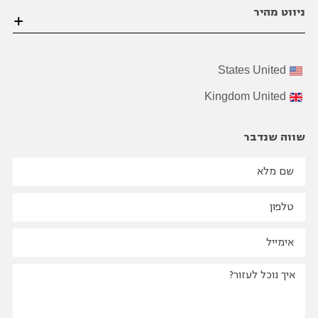
ניווט מהיר
03-6206021
office@bviral.co.il
דף הבית
States
United
אודות ויראלי
Kingdom
United
הצוות שלנו
על התהליך
שווה שנדבר
B2B
שיווק
בינלאומי
בואו נדבר מספרים
הבלוג שלנו
סיפורי הצלחה
שאלות נפוצות