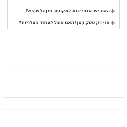
האם יש התחייבות לתקופת זמן כלשהיא?
אני רק עסק קטן! האם אוכל לעמוד בעלויות?
מול מי אני עובד?
אשת הקשר האישית שלך
בויראלי יש לך איש קשר קבוע, הוא מנהל תיק העסק שלכם
בויראלי וקשוב לכל הצעה ובקשה, הוא מרכז את כל הנושאים מול
כל הגורמים הרלוונטיים ולך אין צורך להתרוצץ בין אנשי המקצוע.
מנהל הקמפיינים
גרפיקאית