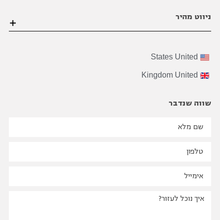
הערבה 1 גבעת שמואל פינת הסיבים , פתח תקווה
ניווט מהיר
03-6206021
office@bviral.co.il
דף הבית
States
United
אודות ויראלי
Kingdom
United
הצוות שלנו
על התהליך
שווה שנדבר
B2B
שיווק
בינלאומי
בואו נדבר מספרים
הבלוג שלנו
סיפורי הצלחה
שאלות נפוצות