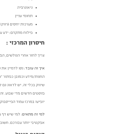
גיאוגרפיה
תחומי עניין
מערכות יחסים (רווק/נש
פילוח מתקדם: ידע ע
חיסרון המרכזי :
צריך לחזר אחרי הגולשים, ה
איך זה עובד:
נסו לדמיין את 
החנות/מידע וכמובן כפתור "
פוסטים חדשים מדי שבוע. זה
יופיעו במרכז עמוד הפייסבוק
למי זה מתאים
: למי שיש דף 
אפקטיבי יותר עבורכם. חשוב