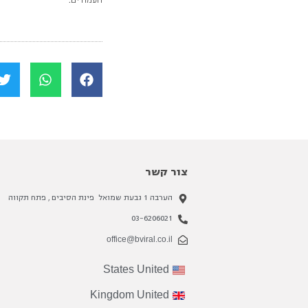
העמודים.
צור קשר
הערבה 1 גבעת שמואל פינת הסיבים , פתח תקווה
03-6206021
office@bviral.co.il
States
United
Kingdom
United