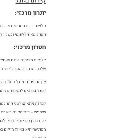
קידום בגוגל
יתרון מרכזי:
גולשים רבים מחפשים מדי כל
הקהל מאוד רלוונטי ובשל יות
חסרון מרכזי:
קליקים מזויפים. אתם מעסיק
שלכם. מדובר כמובן ב"לידים"
איך זה עובד:
מודל החשיפה פ
לגוגל בהתאם לתמחור של המו
למי זה מתאים:
לפני ההחלטה ב
שיחפש שירות מסוים בשורת ה
לכם המון כסף וכאן כדאי לב
מפתיעה היא באיזה מיקום ב