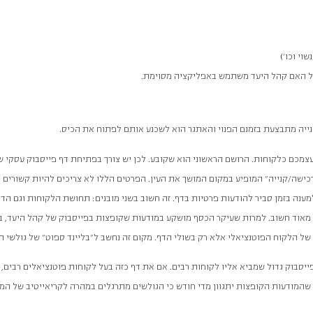
וי וכו')
ל האם קהל היעד משתמש באפליקציה מסוימת.
פנייה מתבצעת בזמנם הפנוי והאתגר הוא לשכנע אותם לפתוח את הכיס.
עצמכם כלקוחות. הרושם הראשוני הוא שקובע. לכן יש צורך בפתיחת דף פייסבוק עסקי ש
רכישה/קנייה" המופיע במקום המושך את העין. הפרטים הללו לא צריכים להיות קשורי
 מאוד חשוב. למרות שעיקר הכסף מושקע במודעות שקופצות בפייסבוק של קהל היעד, ב
 של הלקוח הפוטנציאלי אלא רק בשולי הדף. מקום זה נחשב ל"בליינד ספוט" של גולשי 
פייסבוק גדול שמביא אליו לקוחות רבים. אם את דף כזה בעל לקוחות פוטנציאלים רבים,
 שהמודעות הקופצות יתגוון מדי חודש כי הגולשים מתרגלים במהרה לקריאייטיב של המו