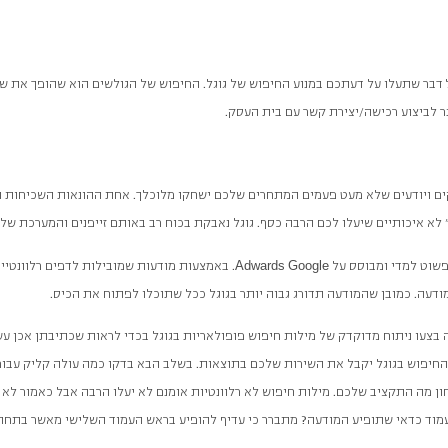
 דבר שתעלו על דעתכם במנוע החיפוש של גוגל. החיפוש של הגולשים הוא שהופך את ש
ר לביצוע רכישה/יצירת קשר עם בית העסק.
ים ויודעים שלא מעט פעמים המתחרים שלכם ישחקו מלוכלך. אחת ההונאות השכיחות הי
 לא איכותיים שיעלו לכם הרבה כסף. גוגל נאבקת בכוח רב באותם זייפנים והמערכת של
Adwards
Google
שוט למדי ומבוסס על
. באמצעות מודעות שמובילות לדפים רלוונטיי
דעה. כמובן שהמודעה תדורג גבוה יותר בגוגל ככל שתוכלו לפתוח את הכיס.
צעו ניתוח מדוקדק של מילות חיפוש פופולאריות בגוגל בכדי לראות שכתיבתן אכן עשוי
חיפוש בגוגל יקבל את השירות שלכם בתוצאות. בשלב הבא בדקו כמה עולה קליק עבור 
חון מה התקציב שלכם. מילות חיפוש לא רלוונטיות אומנם לא יעלו הרבה אבל כאמור 
עמוד כדאי שתופיע המודעה? מתברר כי עדיף להופיע בראש העמוד השלישי מאשר בתחת