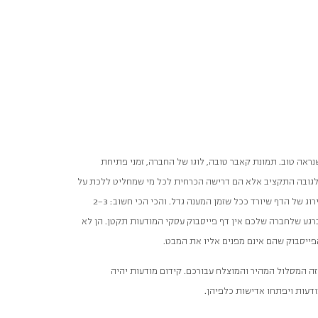
נראה טוב. תמונת קאבר טובה, לוגו של החברה, זמני פתיחת
ם לגובה התקציב אלא הם דרישה הכרחית לכל מי שמחליט ללכת על
שיווק בכלי זה. יש לדאוג גם למענה בזמן סביר להודעות פרטיות בדף. זה חשוב בשני מובנים: תחושת הלקוחות וגם הדירוג של הדף שיורד ככל שזמן המענה גדל. והכי הכי חשוב: 2-3
רגע שלחברה שלכם אין דף פייסבוק עסקי המודעות תקטן. הן לא
הפייסבוק שהם אינם מפנים אליו את המבט.
 זה המסלול המהיר והמוצלח עבורכם. קידום מודעות יהיה
דעות ויפתחו אדישות כלפיהן.