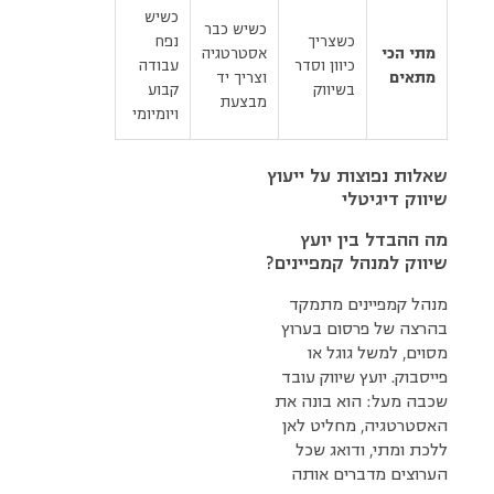
כשיש
כשיש כבר
כשצריך
נפח
מתי הכי
אסטרטגיה
כיוון וסדר
עבודה
מתאים
וצריך יד
בשיווק
קבוע
מבצעת
ויומיומי
שאלות נפוצות על ייעוץ
שיווק דיגיטלי
מה ההבדל בין יועץ
שיווק למנהל קמפיינים?
מנהל קמפיינים מתמקד
בהרצה של פרסום בערוץ
מסוים, למשל גוגל או
פייסבוק. יועץ שיווק עובד
שכבה מעל: הוא בונה את
האסטרטגיה, מחליט לאן
ללכת ומתי, ודואג שכל
הערוצים מדברים אותה