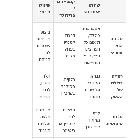
קמפיינים
שיווק
שיווק
/
אסטרטגי
פנימי
פרילנסר
אסטרטגיה
ביצוע
כוללת,
הרצת
על מה
משימות
תיאום כל
קמפיין
הוא
שוטפות
הערוצים
בערוץ
אחראי
לפי
ופיקוח על
מסוים
הכוונה
התוצאות
ראייה
גבוהה,
תלוי
חלקית,
כוללת
מסתכל
ניסיון,
ממוקדת
של
על שורת
לרוב
בקמפיין
העסק
הרווח
תפעולי
תשלום
משכורת
ליווי
עלות
לפי
מלאה
ממוקד
טיפוסית
קמפיין או
ועלויות
לפי צורך
ריטיינר
מעביד