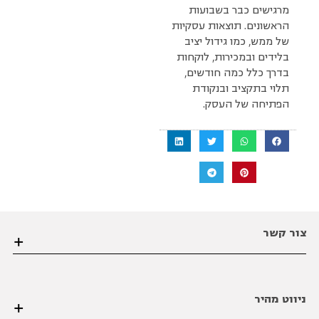
מרגישים כבר בשבועות
הראשונים. תוצאות עסקיות
של ממש, כמו גידול יציב
בלידים ובמכירות, לוקחות
בדרך כלל כמה חודשים,
תלוי בתקציב ובנקודת
הפתיחה של העסק.
צור קשר
הערבה 1 גבעת שמואל פינת הסיבים , פתח תקווה
ניווט מהיר
03-6206021