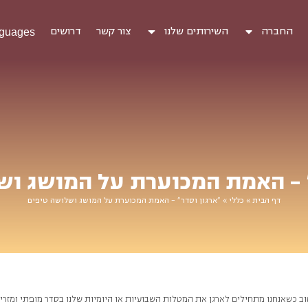
החברה
השירותים שלנו
צור קשר
דרושים
guages
" – האמת המכוערת על המושג וש
דף הבית
»
כללי
»
"ארגון וסדר" – האמת המכוערת על המושג ושלושה טיפים
וב כשאנחנו מתחילים לארגן את המטלות השבועיות או היומיות שלנו בסדר מופתי ומזרי