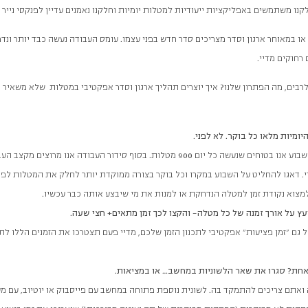
נו משתמשים באפליקציות ייעודיות למטלות יומיות וחלקנו נאמנים עדיין לפנקסי נייר 
ו במאוחר ארגון וסדר מצריכים סדר חדש בפני עצמו. עומס העבודה נעשה כבד יותר ונד
רחוקים מדיי.
רבים, מה הפתרון שלנו? איך יוצרים תהליך ארגון וסדר אפקטיבי במטלות שלא משאיר 
ומיות מלאו כל בוקר. לא לפני
.
כשאנו מתכננים את השבוע אנו בטוחים שנעשה כל יום 900 מטלות. בסוף סי
 דאגו להחליט על השבוע במקרו וכל בוקר בצורה ממוקדת יותר לחלק את המטלות לפי 
מצוא נקודת זמן למטלה הנדחקת או למנות את מי שיבצע אותה כבר עכשיו.
עץ על אורך זמנה של כל מטלה- והקצו לכך זמן מתאים+ חצי שעה.
ולל גם "זמן פציעות" אפקטיבי לתכנון הזמן שלכם, מדיי פעם תצטרכו את הזמנים הללו ל
חת? סגרו את שאר הלשוניות במחשב… או במציאות.
אתם צריכים להתמקד בה. לשונית נוספת פתוחה במחשב עם פייסבוק או יוטיוב, עם מערכו