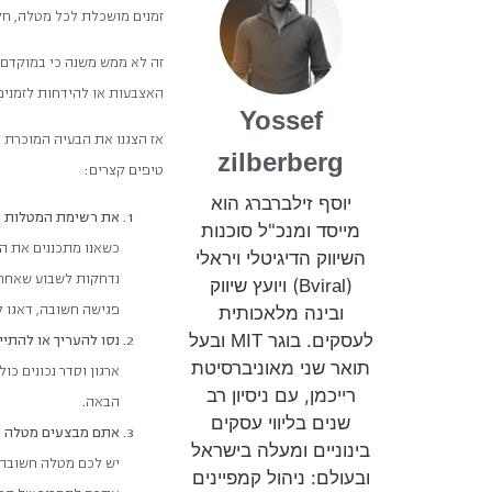
זמנים מושכלת לכל מטלה, חלק
זה לא ממש משנה כי במוקדם א
האצבעות או להידחות לזמנים 
Yossef
אז הצגנו את הבעיה המוכרת ל
zilberberg
טיפים קצרים:
יוסף זילברברג הוא
את רשימת המטלות הי
מייסד ומנכ"ל סוכנות
השיווק הדיגיטלי ויראלי
נדחקות לשבוע שאחרי.
(
) ויועץ שיווק
Bviral
ובינה מלאכותית
פגישה חשובה, דאגו ל
לעסקים. בוגר
ובעל
MIT
נסו להעריך או להתיי
תואר שני מאוניברסיטת
ארגון וסדר נכונים כ
רייכמן, עם ניסיון רב
הבאה.
שנים בליווי עסקים
אתם מבצעים מטלה א
בינוניים ומעלה בישראל
יש לכם מטלה חשובה ו
ובעולם: ניהול קמפיינים